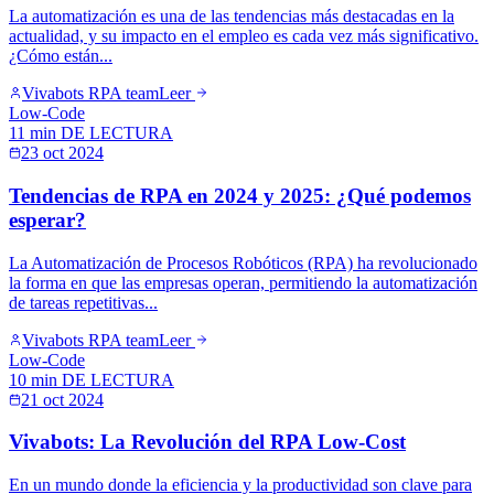
La automatización es una de las tendencias más destacadas en la
actualidad, y su impacto en el empleo es cada vez más significativo.
¿Cómo están...
Vivabots RPA team
Leer
Low-Code
11 min
DE LECTURA
23 oct 2024
Tendencias de RPA en 2024 y 2025: ¿Qué podemos
esperar?
La Automatización de Procesos Robóticos (RPA) ha revolucionado
la forma en que las empresas operan, permitiendo la automatización
de tareas repetitivas...
Vivabots RPA team
Leer
Low-Code
10 min
DE LECTURA
21 oct 2024
Vivabots: La Revolución del RPA Low-Cost
En un mundo donde la eficiencia y la productividad son clave para