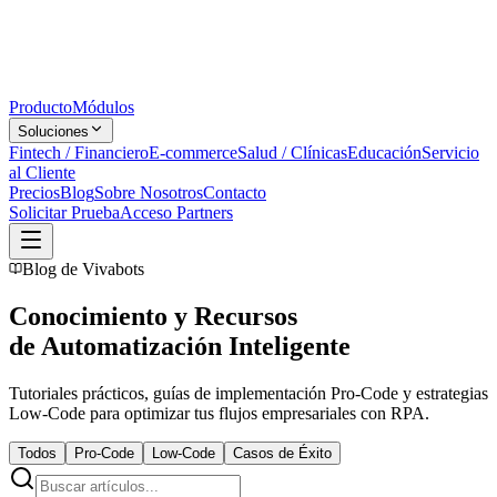
Producto
Módulos
Soluciones
Fintech / Financiero
E-commerce
Salud / Clínicas
Educación
Servicio
al Cliente
Precios
Blog
Sobre Nosotros
Contacto
Solicitar Prueba
Acceso Partners
Blog de Vivabots
Conocimiento y Recursos
de Automatización Inteligente
Tutoriales prácticos, guías de implementación Pro-Code y estrategias
Low-Code para optimizar tus flujos empresariales con RPA.
Todos
Pro-Code
Low-Code
Casos de Éxito