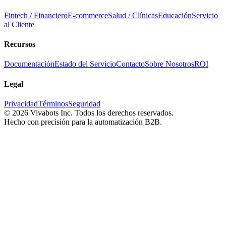
Fintech / Financiero
E-commerce
Salud / Clínicas
Educación
Servicio
al Cliente
Recursos
Documentación
Estado del Servicio
Contacto
Sobre Nosotros
ROI
Legal
Privacidad
Términos
Seguridad
©
2026
Vivabots Inc. Todos los derechos reservados.
Hecho con precisión para la automatización B2B.