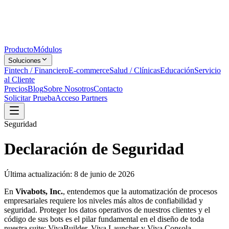
Producto
Módulos
Soluciones
Fintech / Financiero
E-commerce
Salud / Clínicas
Educación
Servicio
al Cliente
Precios
Blog
Sobre Nosotros
Contacto
Solicitar Prueba
Acceso Partners
Seguridad
Declaración de Seguridad
Última actualización: 8 de junio de 2026
En
Vivabots, Inc.
, entendemos que la automatización de procesos
empresariales requiere los niveles más altos de confiabilidad y
seguridad. Proteger los datos operativos de nuestros clientes y el
código de sus bots es el pilar fundamental en el diseño de toda
nuestra suite: VivaBuilder, Viva Launcher y Viva Consola.