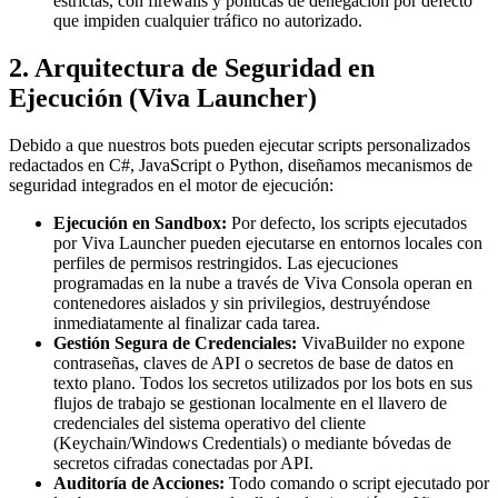
estrictas, con firewalls y políticas de denegación por defecto
que impiden cualquier tráfico no autorizado.
2. Arquitectura de Seguridad en
Ejecución (Viva Launcher)
Debido a que nuestros bots pueden ejecutar scripts personalizados
redactados en C#, JavaScript o Python, diseñamos mecanismos de
seguridad integrados en el motor de ejecución:
Ejecución en Sandbox:
Por defecto, los scripts ejecutados
por Viva Launcher pueden ejecutarse en entornos locales con
perfiles de permisos restringidos. Las ejecuciones
programadas en la nube a través de Viva Consola operan en
contenedores aislados y sin privilegios, destruyéndose
inmediatamente al finalizar cada tarea.
Gestión Segura de Credenciales:
VivaBuilder no expone
contraseñas, claves de API o secretos de base de datos en
texto plano. Todos los secretos utilizados por los bots en sus
flujos de trabajo se gestionan localmente en el llavero de
credenciales del sistema operativo del cliente
(Keychain/Windows Credentials) o mediante bóvedas de
secretos cifradas conectadas por API.
Auditoría de Acciones:
Todo comando o script ejecutado por