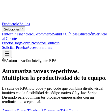
Producto
Módulos
Soluciones
Fintech / Financiero
E-commerce
Salud / Clínicas
Educación
Servicio
al Cliente
Precios
Blog
Sobre Nosotros
Contacto
Solicitar Prueba
Acceso Partners
Automatización Inteligente RPA
Automatiza tareas repetitivas.
Multiplica la productividad
de tu equipo.
La suite de RPA low-code y pro-code que combina diseño visual
intuitivo con la flexibilidad de código nativo C# y JavaScript.
Diseñado para optimizar tus procesos empresariales con un
rendimiento excepcional.
Agendar Demo Técnica
Descargar Trial Gratis