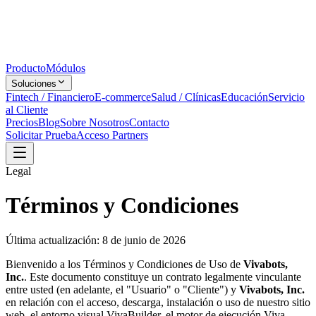
Producto
Módulos
Soluciones
Fintech / Financiero
E-commerce
Salud / Clínicas
Educación
Servicio
al Cliente
Precios
Blog
Sobre Nosotros
Contacto
Solicitar Prueba
Acceso Partners
Legal
Términos y Condiciones
Última actualización: 8 de junio de 2026
Bienvenido a los Términos y Condiciones de Uso de
Vivabots,
Inc.
. Este documento constituye un contrato legalmente vinculante
entre usted (en adelante, el "Usuario" o "Cliente") y
Vivabots, Inc.
en relación con el acceso, descarga, instalación o uso de nuestro sitio
web, el entorno visual VivaBuilder, el motor de ejecución Viva