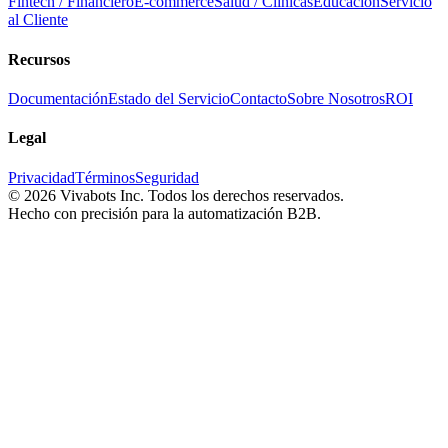
Fintech / Financiero
E-commerce
Salud / Clínicas
Educación
Servicio
al Cliente
Recursos
Documentación
Estado del Servicio
Contacto
Sobre Nosotros
ROI
Legal
Privacidad
Términos
Seguridad
©
2026
Vivabots Inc. Todos los derechos reservados.
Hecho con precisión para la automatización B2B.