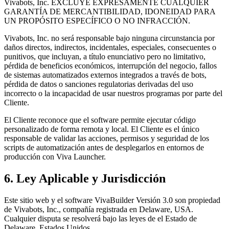
Vivabots, Inc.
EXCLUYE EXPRESAMENTE CUALQUIER
GARANTÍA DE MERCANTIBILIDAD, IDONEIDAD PARA
UN PROPÓSITO ESPECÍFICO O NO INFRACCIÓN.
Vivabots, Inc.
no será responsable bajo ninguna circunstancia por
daños directos, indirectos, incidentales, especiales, consecuentes o
punitivos, que incluyan, a título enunciativo pero no limitativo,
pérdida de beneficios económicos, interrupción del negocio, fallos
de sistemas automatizados externos integrados a través de bots,
pérdida de datos o sanciones regulatorias derivadas del uso
incorrecto o la incapacidad de usar nuestros programas por parte del
Cliente.
El Cliente reconoce que el software permite ejecutar código
personalizado de forma remota y local. El Cliente es el único
responsable de validar las acciones, permisos y seguridad de los
scripts de automatización antes de desplegarlos en entornos de
producción con Viva Launcher.
6. Ley Aplicable y Jurisdicción
Este sitio web y el software VivaBuilder Versión 3.0 son propiedad
de
Vivabots, Inc.
, compañía registrada en
Delaware, USA
.
Cualquier disputa se resolverá bajo las leyes de
el Estado de
Delaware, Estados Unidos
.