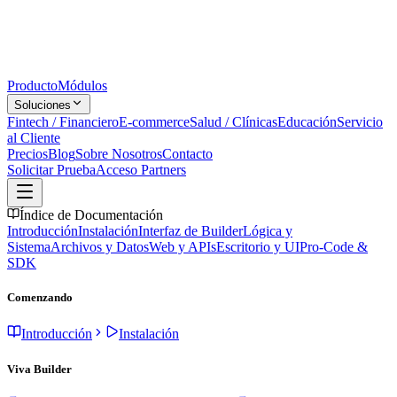
Producto
Módulos
Soluciones
Fintech / Financiero
E-commerce
Salud / Clínicas
Educación
Servicio
al Cliente
Precios
Blog
Sobre Nosotros
Contacto
Solicitar Prueba
Acceso Partners
Índice de Documentación
Introducción
Instalación
Interfaz de Builder
Lógica y
Sistema
Archivos y Datos
Web y APIs
Escritorio y UI
Pro-Code &
SDK
Comenzando
Introducción
Instalación
Viva Builder