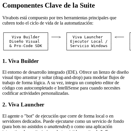
Componentes Clave de la Suite
Vivabots está compuesto por tres herramientas principales que
cubren todo el ciclo de vida de la automatización:
┌──────────────────┐       ┌──────────────────┐       ┌
│   Viva Builder   │ ───>  │  Viva Launcher   │ <───  │
│  Diseño Visual   │       │ Ejecutor Local / │       │
│  & Pro-Code SDK  │       │ Servicio Windows │       │
1. Viva Builder
El entorno de desarrollo integrado (IDE). Ofrece un lienzo de diseño
visual tipo arrastrar y soltar (drag-and-drop) para modelar flujos de
trabajo de forma lógica. A su vez, integra un completo editor de
código con autocompletado e IntelliSense para cuando necesites
codificar actividades personalizadas.
2. Viva Launcher
El agente o "bot" de ejecución que corre de forma local o en
servidores dedicados. Puede ejecutarse como un servicio de fondo
(para bots no asistidos o
unattended
) o como una aplicación