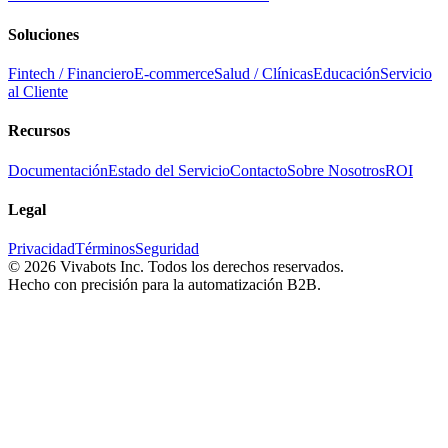
Soluciones
Fintech / Financiero
E-commerce
Salud / Clínicas
Educación
Servicio
al Cliente
Recursos
Documentación
Estado del Servicio
Contacto
Sobre Nosotros
ROI
Legal
Privacidad
Términos
Seguridad
©
2026
Vivabots Inc. Todos los derechos reservados.
Hecho con precisión para la automatización B2B.