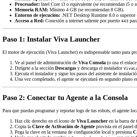
Procesador:
Intel Core i3 o equivalente (se recomiendan i5 o su
Memoria RAM:
Mínimo 4 GB (se recomiendan 8 GB).
Entorno de ejecución:
.NET Desktop Runtime 8.0 o superior (el
Acceso a Red:
Conexión a internet saliente por puerto
para
443
Paso 1: Instalar Viva Launcher
El motor de ejecución (Viva Launcher) es indispensable tanto para pr
Ve al panel de administración de
Viva Consola
(o usa el enlace
Dirígete a la sección
Descargas
y descarga el instalador
VivaL
Ejecuta el instalador y sigue los pasos del asistente de instalació
Una vez completado, el agente se ejecutará en segundo plano en
Paso 2: Conectar tu Agente a la Consola
Para que puedas programar y reportar logs de tus robots, el agente lo
Haz clic derecho en el ícono de
Viva Launcher
en la barra de 
Copia la
Clave de Activación de Agente
provista en el panel 
Pega la clave en la ventana de configuración local y presiona
C