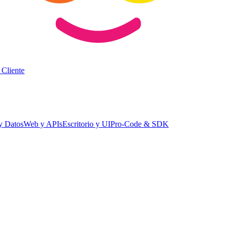
 Cliente
y Datos
Web y APIs
Escritorio y UI
Pro-Code & SDK