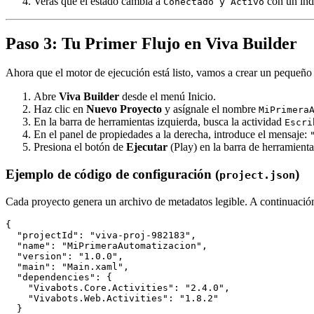
Verás que el estado cambia a
con un ind
Conectado y Activo
Paso 3: Tu Primer Flujo en Viva Builder
Ahora que el motor de ejecución está listo, vamos a crear un pequeño 
Abre
Viva Builder
desde el menú Inicio.
Haz clic en
Nuevo Proyecto
y asígnale el nombre
MiPrimera
En la barra de herramientas izquierda, busca la actividad
Escri
En el panel de propiedades a la derecha, introduce el mensaje:
Presiona el botón de
Ejecutar
(Play) en la barra de herramienta
Ejemplo de código de configuración (
)
project.json
Cada proyecto genera un archivo de metadatos legible. A continuación
{

  "projectId": "viva-proj-982183",

  "name": "MiPrimeraAutomatizacion",

  "version": "1.0.0",

  "main": "Main.xaml",

  "dependencies": {

    "Vivabots.Core.Activities": "2.4.0",

    "Vivabots.Web.Activities": "1.8.2"

  }
