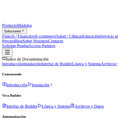
Producto
Módulos
Soluciones
Fintech / Financiero
E-commerce
Salud / Clínicas
Educación
Servicio al
Precios
Blog
Sobre Nosotros
Contacto
Solicitar Prueba
Acceso Partners
Índice de Documentación
Introducción
Instalación
Interfaz de Builder
Lógica y Sistema
Archivos 
Comenzando
Introducción
Instalación
Viva Builder
Interfaz de Builder
Lógica y Sistema
Archivos y Datos
Automatización