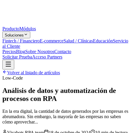
Producto
Módulos
Soluciones
Fintech / Financiero
E-commerce
Salud / Clínicas
Educación
Servicio
al Cliente
Precios
Blog
Sobre Nosotros
Contacto
Solicitar Prueba
Acceso Partners
Volver al listado de artículos
Low-Code
Análisis de datos y automatización de
procesos con RPA
En la era digital, la cantidad de datos generados por las empresas es
abrumadora. Sin embargo, la mayoría de las empresas no saben
cómo aprovechar...
Vivabots RPA team
18 de octubre de 2024
10 min
de lectura