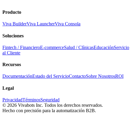
Producto
Viva Builder
Viva Launcher
Viva Consola
Soluciones
Fintech / Financiero
E-commerce
Salud / Clínicas
Educación
Servicio
al Cliente
Recursos
Documentación
Estado del Servicio
Contacto
Sobre Nosotros
ROI
Legal
Privacidad
Términos
Seguridad
©
2026
Vivabots Inc. Todos los derechos reservados.
Hecho con precisión para la automatización B2B.