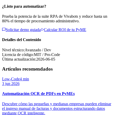
¿Listo para automatizar?
Prueba la potencia de la suite RPA de Vivabots y reduce hasta un
80% el tiempo de procesamiento administrativo.
Solicitar demo guiada
Calcular ROI de tu PyME
Detalles del Contenido
Nivel técnico:
Avanzado / Dev
Licencia de código:
MIT / Pro-Code
Última actualización:
2026-06-05
Artículos recomendados
Low-Code
4 min
3 jun 2026
Automatización OCR de PDFs en PyMEs
Descubre cómo las pequeñas y medianas empresas pueden eliminar
el ingreso manual de facturas y documentos estructurando datos
mediante OCR inteligente.