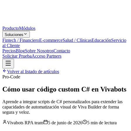
Producto
Módulos
Soluciones
Fintech / Financiero
E-commerce
Salud / Clínicas
Educación
Servicio
al Cliente
Precios
Blog
Sobre Nosotros
Contacto
Solicitar Prueba
Acceso Partners
Volver al listado de artículos
Pro-Code
Cómo usar código custom C# en Vivabots
Aprende a integrar scripts de C# personalizados para extender las
capacidades de automatización visual de Viva Builder de forma
segura y veloz.
Vivabots RPA team
5 de junio de 2026
5 min
de lectura