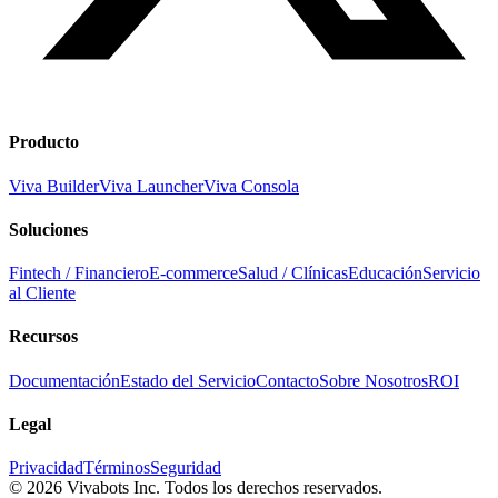
Producto
Viva Builder
Viva Launcher
Viva Consola
Soluciones
Fintech / Financiero
E-commerce
Salud / Clínicas
Educación
Servicio
al Cliente
Recursos
Documentación
Estado del Servicio
Contacto
Sobre Nosotros
ROI
Legal
Privacidad
Términos
Seguridad
©
2026
Vivabots Inc. Todos los derechos reservados.