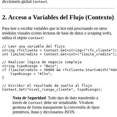
diccionario global
.
Context
2. Acceso a Variables del Flujo (Contexto)
Para leer o escribir variables que tu bot está procesando en otros
módulos visuales (como lecturas de base de datos o scraping web),
utiliza el objeto
:
Context
// Leer una variable del flujo

string rfcCliente = Context.Get<string>("rfc_cliente");

int limiteCredito = Context.Get<int>("limite_credito");

// Realizar lógica de negocio compleja

string tipoRiesgo = "Bajo";

if (limiteCredito > 50000 && rfcCliente.StartsWith("XAX
    tipoRiesgo = "Alto";

}

// Escribir el resultado de vuelta al flujo

Nota de Seguridad
: Todo tipo de dato transferido a
través de
debe ser serializable. Vivabots
Context
gestiona de forma transparente la conversión de tipos
primitivos, listas y diccionarios JSON.