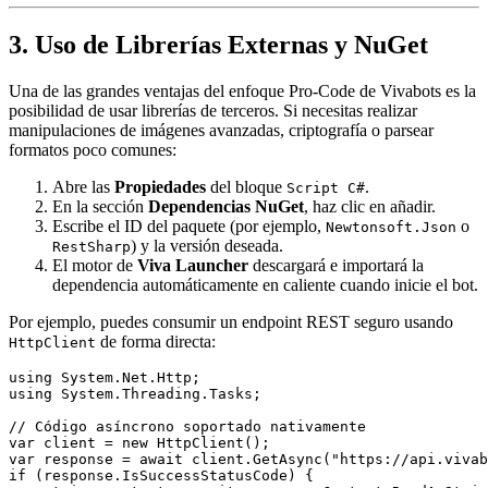
3. Uso de Librerías Externas y NuGet
Una de las grandes ventajas del enfoque Pro-Code de Vivabots es la
posibilidad de usar librerías de terceros. Si necesitas realizar
manipulaciones de imágenes avanzadas, criptografía o parsear
formatos poco comunes:
Abre las
Propiedades
del bloque
.
Script C#
En la sección
Dependencias NuGet
, haz clic en añadir.
Escribe el ID del paquete (por ejemplo,
o
Newtonsoft.Json
) y la versión deseada.
RestSharp
El motor de
Viva Launcher
descargará e importará la
dependencia automáticamente en caliente cuando inicie el bot.
Por ejemplo, puedes consumir un endpoint REST seguro usando
de forma directa:
HttpClient
using System.Net.Http;

using System.Threading.Tasks;

// Código asíncrono soportado nativamente

var client = new HttpClient();

var response = await client.GetAsync("https://api.vivab
if (response.IsSuccessStatusCode) {
