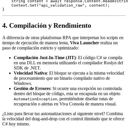
    string content = await response.Content.ReadAsStrin
    Context.Set("api_validation_raw", content);

4. Compilación y Rendimiento
A diferencia de otras plataformas RPA que interpretan los scripts en
tiempo de ejecución de manera lenta,
Viva Launcher
realiza un
paso de compilación estricto y optimizado:
Compilación Just-In-Time (JIT)
: El código C# se compila
en una DLL en memoria utilizando el compilador Roslyn del
SDK de .NET.
Velocidad Nativa
: El bloque se ejecuta a la misma velocidad
de procesamiento que un binario compilado nativo de
Windows.
Gestión de Errores
: Si ocurre una excepción no controlada
dentro del bloque de código, esta se encapsula en un objeto
, permitiéndote diseñar rutas de
AutomationException
recuperación o alertas en Viva Consola de manera visual.
¿Listo para llevar tus automatizaciones al siguiente nivel? Combina
la velocidad del drag-and-drop con el control ilimitado que te ofrece
C# hoy mismo.