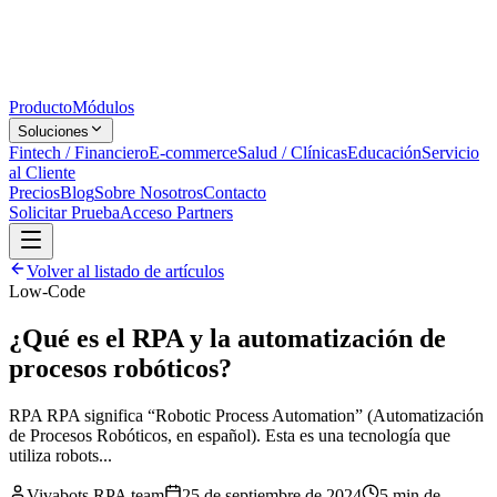
Producto
Módulos
Soluciones
Fintech / Financiero
E-commerce
Salud / Clínicas
Educación
Servicio
al Cliente
Precios
Blog
Sobre Nosotros
Contacto
Solicitar Prueba
Acceso Partners
Volver al listado de artículos
Low-Code
¿Qué es el RPA y la automatización de
procesos robóticos?
RPA RPA significa “Robotic Process Automation” (Automatización
de Procesos Robóticos, en español). Esta es una tecnología que
utiliza robots...
Vivabots RPA team
25 de septiembre de 2024
5 min
de