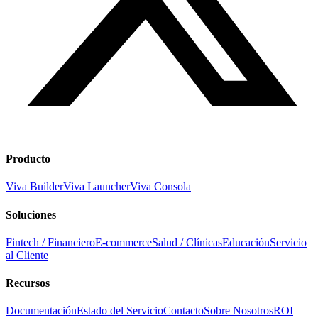
Producto
Viva Builder
Viva Launcher
Viva Consola
Soluciones
Fintech / Financiero
E-commerce
Salud / Clínicas
Educación
Servicio
al Cliente
Recursos
Documentación
Estado del Servicio
Contacto
Sobre Nosotros
ROI