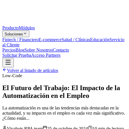
Producto
Módulos
Soluciones
Fintech / Financiero
E-commerce
Salud / Clínicas
Educación
Servicio
al Cliente
Precios
Blog
Sobre Nosotros
Contacto
Solicitar Prueba
Acceso Partners
Volver al listado de artículos
Low-Code
El Futuro del Trabajo: El Impacto de la
Automatización en el Empleo
La automatización es una de las tendencias más destacadas en la
actualidad, y su impacto en el empleo es cada vez más significativo.
¿Cómo están...
Vivabots RPA team
25 de octubre de 2024
10 min
de lectura