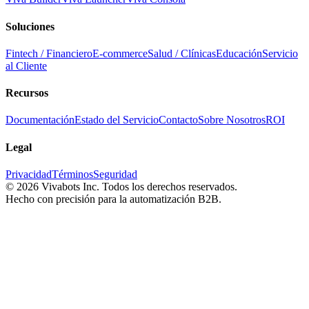
Soluciones
Fintech / Financiero
E-commerce
Salud / Clínicas
Educación
Servicio
al Cliente
Recursos
Documentación
Estado del Servicio
Contacto
Sobre Nosotros
ROI
Legal
Privacidad
Términos
Seguridad
©
2026
Vivabots Inc. Todos los derechos reservados.
Hecho con precisión para la automatización B2B.