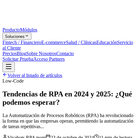
Producto
Módulos
Soluciones
Fintech / Financiero
E-commerce
Salud / Clínicas
Educación
Servicio
al Cliente
Precios
Blog
Sobre Nosotros
Contacto
Solicitar Prueba
Acceso Partners
Volver al listado de artículos
Low-Code
Tendencias de RPA en 2024 y 2025: ¿Qué
podemos esperar?
La Automatización de Procesos Robóticos (RPA) ha revolucionado
la forma en que las empresas operan, permitiendo la automatización
de tareas repetitivas...
Vivabots RPA team
23 de octubre de 2024
11 min
de lectura