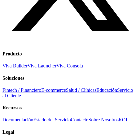
Producto
Viva Builder
Viva Launcher
Viva Consola
Soluciones
Fintech / Financiero
E-commerce
Salud / Clínicas
Educación
Servicio
al Cliente
Recursos
Documentación
Estado del Servicio
Contacto
Sobre Nosotros
ROI
Legal