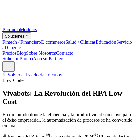
Producto
Módulos
Soluciones
Fintech / Financiero
E-commerce
Salud / Clínicas
Educación
Servicio
al Cliente
Precios
Blog
Sobre Nosotros
Contacto
Solicitar Prueba
Acceso Partners
Volver al listado de artículos
Low-Code
Vivabots: La Revolución del RPA Low-
Cost
En un mundo donde la eficiencia y la productividad son clave para
el éxito empresarial, la automatización de procesos se ha convertido
en una...
Vivabots RPA team
21 de octubre de 2024
10 min
de lectura