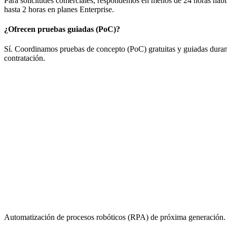
Para solicitudes comerciales, respondemos en menos de 24 horas hábile
hasta 2 horas en planes Enterprise.
¿Ofrecen pruebas guiadas (PoC)?
Sí. Coordinamos pruebas de concepto (PoC) gratuitas y guiadas durante
contratación.
Automatización de procesos robóticos (RPA) de próxima generación. C