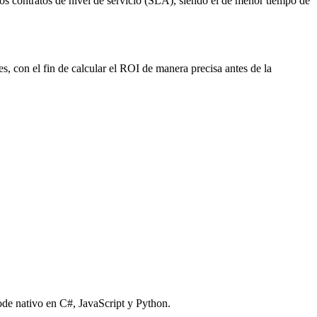
los contratos de nivel de servicio (SLA), siendo el de menor tiempo de
, con el fin de calcular el ROI de manera precisa antes de la
ode nativo en C#, JavaScript y Python.