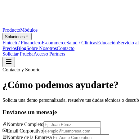
Producto
Módulos
Soluciones
Fintech / Financiero
E-commerce
Salud / Clínicas
Educación
Servicio al
Precios
Blog
Sobre Nosotros
Contacto
Solicitar Prueba
Acceso Partners
Contacto y Soporte
¿Cómo podemos ayudarte?
Solicita una demo personalizada, resuelve tus dudas técnicas o descu
Envíanos un mensaje
Nombre Completo
Email Corporativo
Nombre de la Empresa