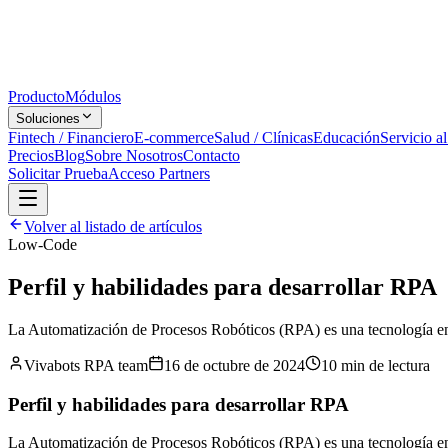
Producto
Módulos
Soluciones
Fintech / Financiero
E-commerce
Salud / Clínicas
Educación
Servicio al
Precios
Blog
Sobre Nosotros
Contacto
Solicitar Prueba
Acceso Partners
Volver al listado de artículos
Low-Code
Perfil y habilidades para desarrollar RPA
La Automatización de Procesos Robóticos (RPA) es una tecnología en c
Vivabots RPA team
16 de octubre de 2024
10 min
de lectura
Perfil y habilidades para desarrollar RPA
La Automatización de Procesos Robóticos (RPA) es una tecnología en co