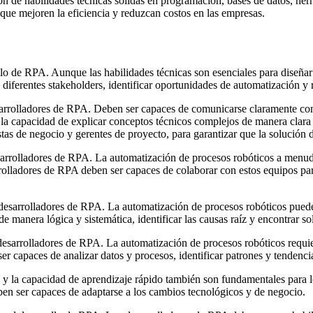
de habilidades técnicas sólidas en programación, bases de datos, herra
que mejoren la eficiencia y reduzcan costos en las empresas.
llo de RPA. Aunque las habilidades técnicas son esenciales para diseña
 diferentes stakeholders, identificar oportunidades de automatización y
sarrolladores de RPA. Deben ser capaces de comunicarse claramente con l
e la capacidad de explicar conceptos técnicos complejos de manera clar
tas de negocio y gerentes de proyecto, para garantizar que la solución 
esarrolladores de RPA. La automatización de procesos robóticos a menu
rolladores de RPA deben ser capaces de colaborar con estos equipos par
 desarrolladores de RPA. La automatización de procesos robóticos pued
manera lógica y sistemática, identificar las causas raíz y encontrar so
 desarrolladores de RPA. La automatización de procesos robóticos requie
 capaces de analizar datos y procesos, identificar patrones y tendencia
ad y la capacidad de aprendizaje rápido también son fundamentales para
en ser capaces de adaptarse a los cambios tecnológicos y de negocio.