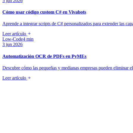
5 jun 2026
Cómo usar código custom C# en Vivabots
Aprende a integrar scripts de C# personalizados para extender las ca
Leer artículo
Low-Code
4 min
3 jun 2026
Automatización OCR de PDFs en PyMEs
Descubre cómo las pequeñas y medianas empresas pueden eliminar el 
Leer artículo