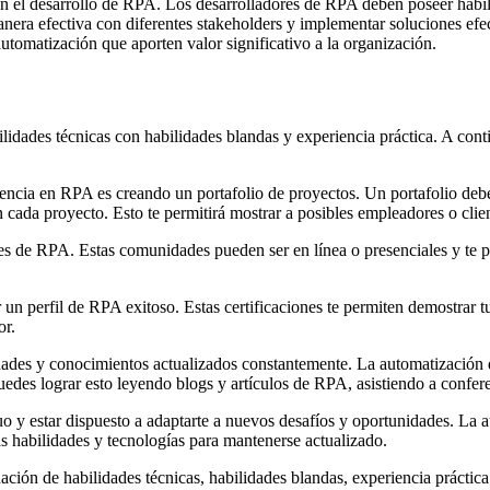
en el desarrollo de RPA. Los desarrolladores de RPA deben poseer habil
anera efectiva con diferentes stakeholders y implementar soluciones efec
tomatización que aporten valor significativo a la organización.
ilidades técnicas con habilidades blandas y experiencia práctica. A co
iencia en RPA es creando un portafolio de proyectos. Un portafolio deb
n cada proyecto. Esto te permitirá mostrar a posibles empleadores o clie
des de RPA. Estas comunidades pueden ser en línea o presenciales y te 
r un perfil de RPA exitoso. Estas certificaciones te permiten demostrar
or.
ades y conocimientos actualizados constantemente. La automatización d
uedes lograr esto leyendo blogs y artículos de RPA, asistiendo a conferen
uo y estar dispuesto a adaptarte a nuevos desafíos y oportunidades. La
s habilidades y tecnologías para mantenerse actualizado.
ción de habilidades técnicas, habilidades blandas, experiencia práctica